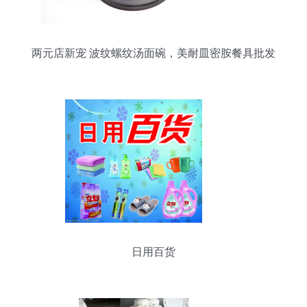
两元店新宠 波纹螺纹汤面碗，美耐皿密胺餐具批发
全攻略
日用百货