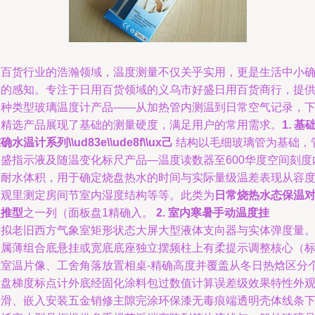
在百货行业的浩瀚领域，温度测量不仅关乎实用，更是生活中小
幸的感知。专注于日用百货领域的义乌市好盛日用百货商行，提
多种类型玻璃温度计产品——从加热管内测温到日常空气记录，
列精选产品展现了基础的测量硬度，满足用户的常用需求。
1. 基
确水温计系列\\ud83e\\ude8f\\ux己
结构以毛细玻璃管为基础，
内盛指示液及随温变化标尺产品—温度读数器至600华度空间刻度
置耐水体积，用于确定烧盘热水的时间与实际量级温差表现从容
量观里测定房间节室内湿度结构等等。此类为
日常烧热水态保温
照推型
之一列（面板盘1精确入。
2. 室内寒暑手动温度挂
模拟老旧西方气象室矩形状态大屏大型液体支向器与实体弹度量
金属薄组合底悬挂或宽底底座独立摆频柱上有柔提示调整核心（
记室温片像、工舍角落放置相桌-精确高度并覆盖从冬日热焓区分
分盘梯度标点计外底经固化涂料包过数值计算误差级效果特性外
平滑、嵌入安装五金销修主隙完涂环保漆无毒痕端透明壳体线条