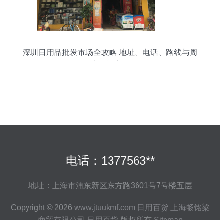
深圳日用品批发市场全攻略 地址、电话、路线与周
边设施详解
电话：1377563**
地址：上海市浦东新区东方路3601号7号楼五层
Copyright © 2026
www.jtuukmf.com
日用百货
上海畅铭梁
商贸有限公司
日用百货
版权所有
Sitemap