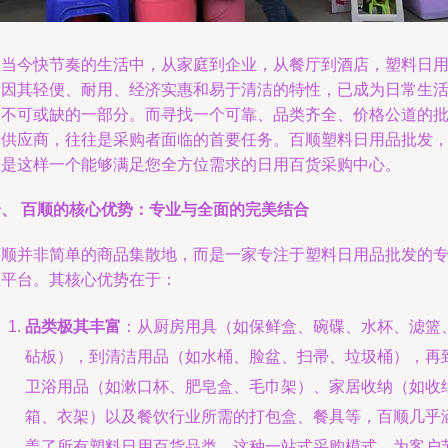
在当今快节奏的生活中，从家庭到企业，从餐厅到酒店，塑料日
品因其轻便、耐用、经济实惠和易于清洁的特性，已成为日常生
中不可或缺的一部分。而寻找一个可靠、品类齐全、价格公道的
发供应商，往往是采购者面临的首要任务。百顺塑料日用品批发
正是这样一个能够满足您全方位需求的日用百货采购中心。
一、 百顺的核心优势：专业与全面的完美结合
百顺并非简单的商品集散地，而是一家专注于塑料日用品批发的
业平台。其核心优势在于：
品类极其丰富
：从厨房用具（如保鲜盒、碗碟、水杯、滤篮
砧板），到清洁用品（如水桶、脸盆、扫帚、垃圾桶），再
卫浴用品（如漱口杯、肥皂盒、毛巾架）、家居收纳（如收
箱、衣架）以及餐饮行业所需的打包盒、餐具等，百顺几乎
盖了所有塑料日用百货品类。这种一站式采购模式，为客户